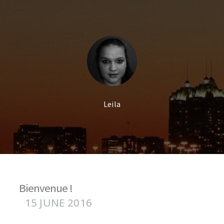
MENU
Home
Blog
Legal notice
Credits
Leila
Subscribe
Bienvenue !
15 JUNE 2016